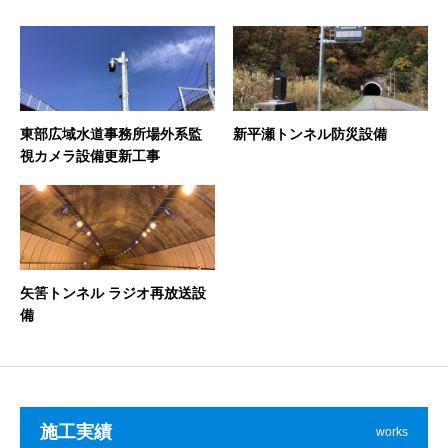
東部広域水道事務所場外系監
新平瀬トンネル防災設備
視カメラ設備更新工事
矢筈トンネル ラジオ再放送設
備
施工実績
works