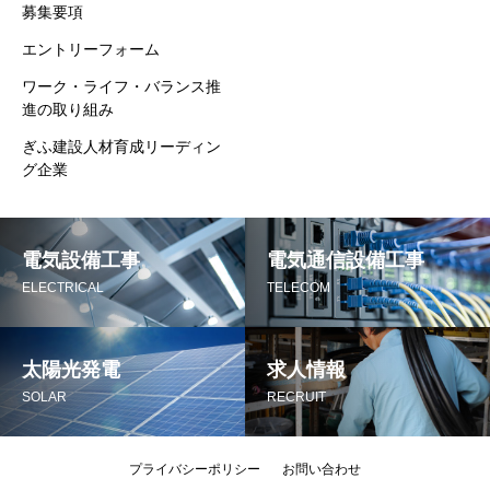
募集要項
エントリーフォーム
ワーク・ライフ・バランス推
進の取り組み
ぎふ建設人材育成リーディン
グ企業
電気設備工事
電気通信設備工事
ELECTRICAL
TELECOM
太陽光発電
求人情報
SOLAR
RECRUIT
プライバシーポリシー
お問い合わせ