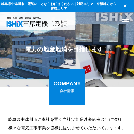
岐阜県中津川市｜電気のことならお任せください｜対応エリア：東濃地方から
東海エリア
電
力
の
地
産
地
消
を
目
指
し
ま
す
！
COMPANY
会社情報
岐阜県中津川市に本社を置く当社は創業以来50有余年に渡り、
様々な電気工事事業を皆様に提供させていただいております。