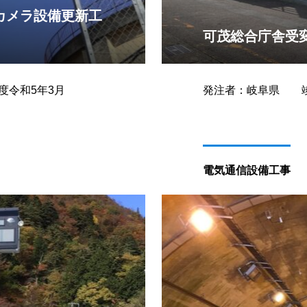
カメラ設備更新工
可茂総合庁舎受
度令和5年3月
発注者：岐阜県 竣
電気通信設備工事