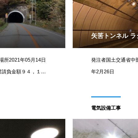
矢筈トンネル 
2021年05月14日
発注者国土交通省中
川村請負金額９４，１９
年2月26日
電気設備工事