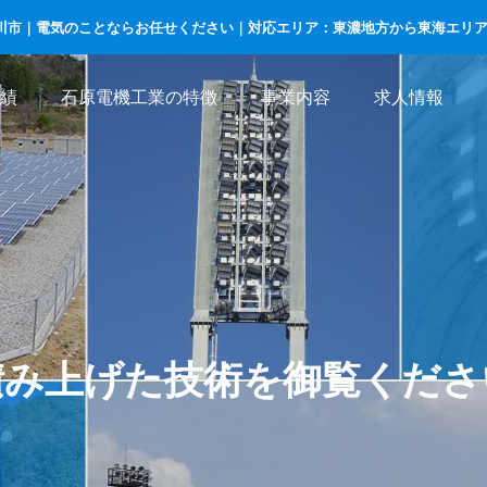
川市｜電気のことならお任せください｜対応エリア：東濃地方から東海エリ
績
石原電機工業の特徴
事業内容
求人情報
概要・保有資格
積み上げた技術を御覧くださ
アクセスマップ
工事
電気通信設備工事