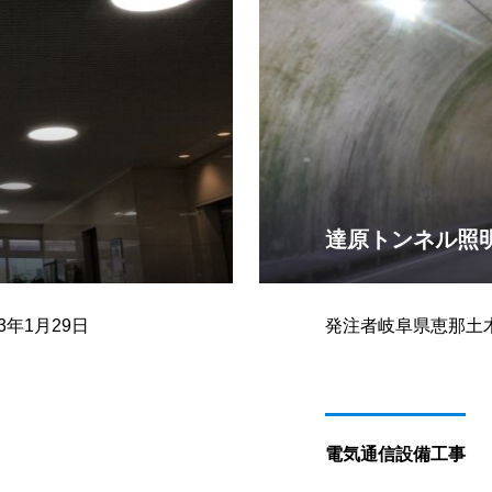
達原トンネル照
年1月29日
発注者岐阜県恵那土木
電気通信設備工事