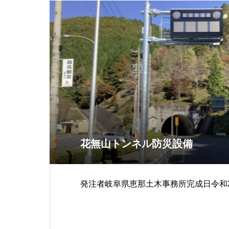
花無山トンネル防災設備
発注者岐阜県恵那土木事務所完成日令和2