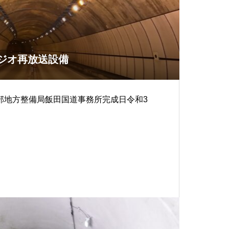
ラジオ再放送設備
部地方整備局飯田国道事務所完成日令和3