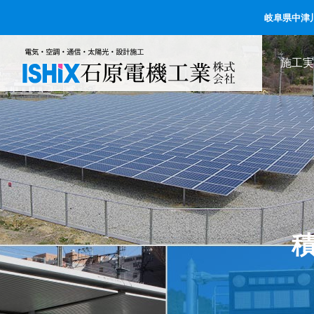
岐阜県中津
施工実
ご挨拶
BUSINESS
事業内容
COMPANY
沿革
会社情報
電気設備